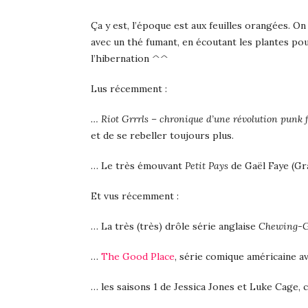
Ça y est, l’époque est aux feuilles orangées. On
avec un thé fumant, en écoutant les plantes p
l’hibernation ^^
Lus récemment :
… Riot Grrrls – chronique d’une révolution punk 
et de se rebeller toujours plus.
… Le très émouvant
Petit Pays
de Gaël Faye (Gr
Et vus récemment :
… La très (très) drôle série anglaise
Chewing-
…
The Good Place
, série comique américaine a
… les saisons 1 de Jessica Jones et Luke Cage, 