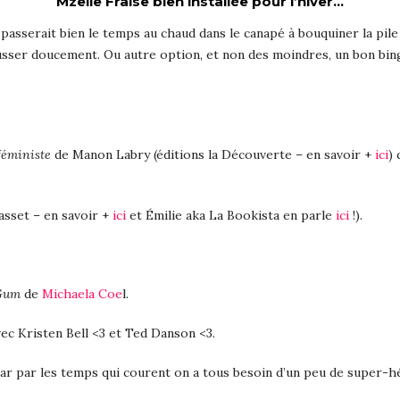
Mzelle Fraise bien installée pour l’hiver…
 passerait bien le temps au chaud dans le canapé à bouquiner la pile
ousser doucement. Ou autre option, et non des moindres, un bon bi
féministe
de Manon Labry (éditions la Découverte – en savoir +
ici
)
asset – en savoir +
ici
et Émilie aka La Bookista en parle
ici
!).
Gum
de
Michaela Coe
l.
vec Kristen Bell <3 et Ted Danson <3.
car par les temps qui courent on a tous besoin d’un peu de super-h