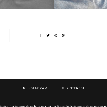
INSTAGRAM
PINTEREST
aise. Les images de ce blog ne sont pas libres de droit, merci de ne pas les u