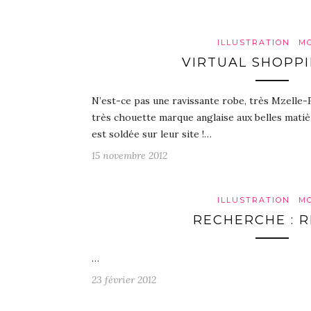
ILLUSTRATION
M
VIRTUAL SHOPPI
N’est-ce pas une ravissante robe, très Mzelle-
très chouette marque anglaise aux belles matièr
est soldée sur leur site !…
15 novembre 2012
ILLUSTRATION
M
RECHERCHE : 
…
23 février 2012