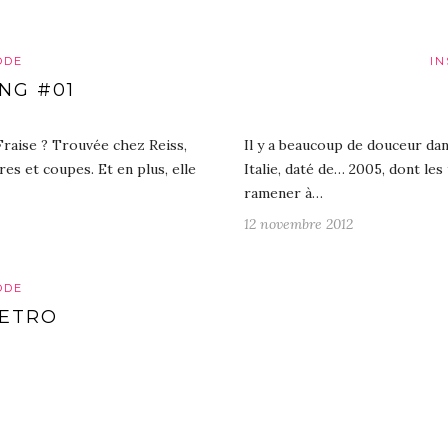
ODE
IN
NG #01
Fraise ? Trouvée chez Reiss,
Il y a beaucoup de douceur dan
es et coupes. Et en plus, elle
Italie, daté de… 2005, dont les
ramener à…
12 novembre 2012
ODE
RETRO