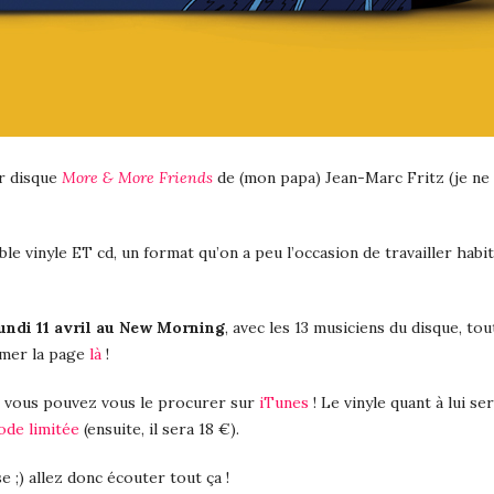
er disque
More & More Friends
de (mon papa) Jean-Marc Fritz (je ne 
uble vinyle ET cd, un format qu’on a peu l’occasion de travailler habi
undi 11 avril au New Morning
, avec les 13 musiciens du disque, to
imer la page
là
!
 vous pouvez vous le procurer sur
iTunes
! Le vinyle quant à lui se
ode limitée
(ensuite, il sera 18 €).
e ;) allez donc écouter tout ça !