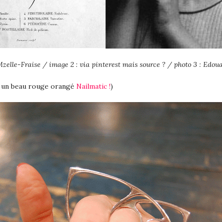
 Mzelle-Fraise / image 2 : via pinterest mais source ? / photo 3 : Edou
vec un beau rouge orangé
Nailmatic !
)