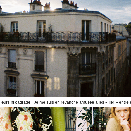
uleurs ni cadrage ! Je me suis en revanche amusée à les « lier » entre e