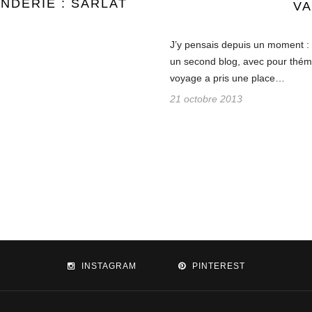
NDERIE : SARLAT
V
J’y pensais depuis un moment : et
un second blog, avec pour thémat
voyage a pris une place…
21 octobre 2013
INSTAGRAM
PINTEREST