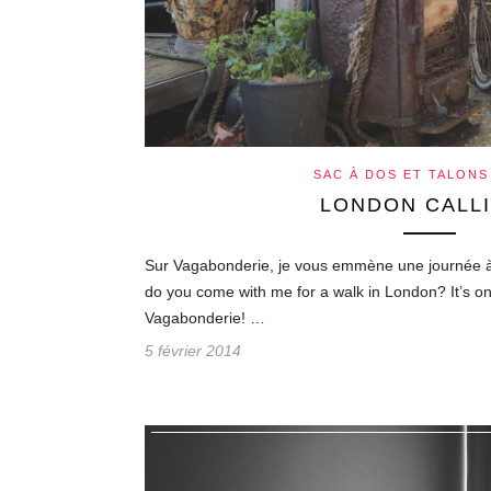
SAC À DOS ET TALONS
LONDON CALLI
Sur Vagabonderie, je vous emmène une journée à
do you come with me for a walk in London? It’s on
Vagabonderie! …
5 février 2014