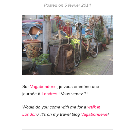
Posted on 5 février 2014
Sur
Vagabonderie
, je vous emmène une
journée à
Londres
! Vous venez ?!
Would do you come with me for a
walk in
London
? It’s on my travel blog
Vagabonderie
!