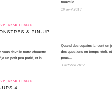
nouvelle…
10 avril 2013
-UP
SKAB+FRAISE
MONSTRES & PIN-UP
Quand des copains lancent un j
des questions en temps réel), et
e vous dévoile notre chouette
peux…
éjà un petit peu parlé, et la…
3 octobre 2012
-UP
SKAB+FRAISE
-UPS 4