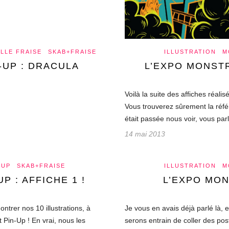
LLE FRAISE
SKAB+FRAISE
ILLUSTRATION
M
-UP : DRACULA
L’EXPO MONSTR
Voilà la suite des affiches réal
Vous trouverez sûrement la ré
était passée nous voir, vous par
14 mai 2013
-UP
SKAB+FRAISE
ILLUSTRATION
M
P : AFFICHE 1 !
L’EXPO MONS
ntrer nos 10 illustrations, à
Je vous en avais déjà parlé là,
Pin-Up ! En vrai, nous les
serons entrain de coller des p