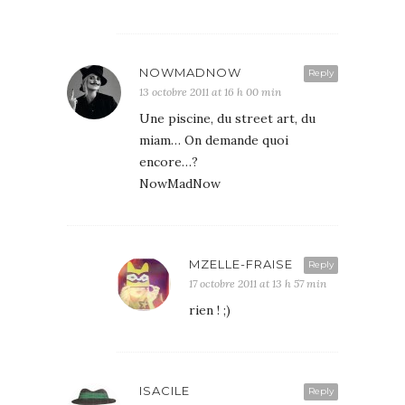
NOWMADNOW
Reply
13 octobre 2011 at 16 h 00 min
Une piscine, du street art, du
miam… On demande quoi
encore…?
NowMadNow
MZELLE-FRAISE
Reply
17 octobre 2011 at 13 h 57 min
rien ! ;)
ISACILE
Reply