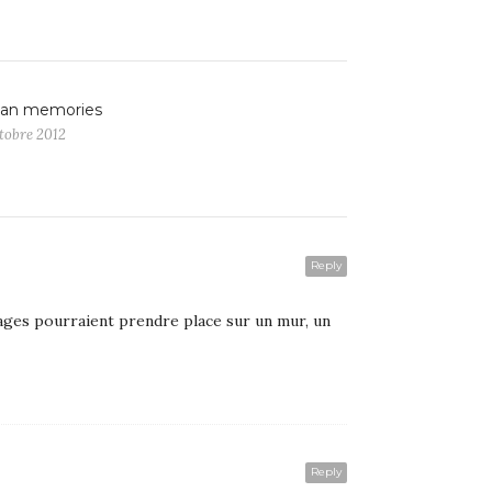
pan memories
tobre 2012
Reply
mages pourraient prendre place sur un mur, un
Reply