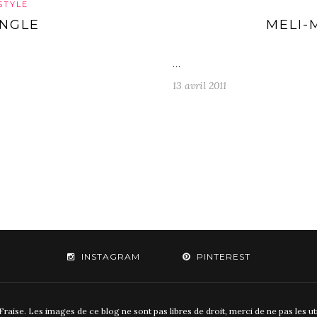
STYLE
NGLE
MELI-
…
13 avril 2011
INSTAGRAM
PINTEREST
aise. Les images de ce blog ne sont pas libres de droit, merci de ne pas les u