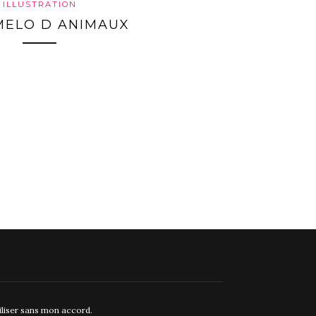
ILLUSTRATION
MELO D ANIMAUX
tiliser sans mon accord.