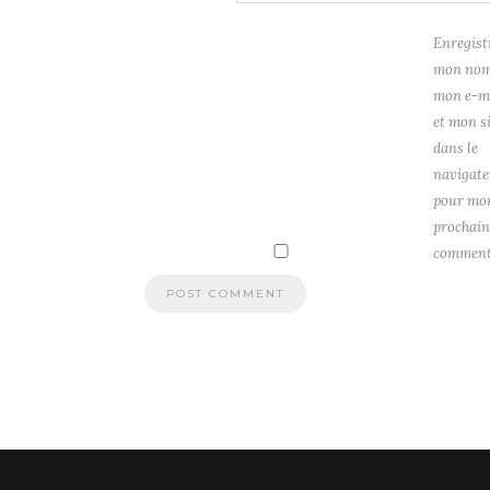
Enregist
mon nom
mon e-m
et mon s
dans le
navigate
pour mo
prochain
comment