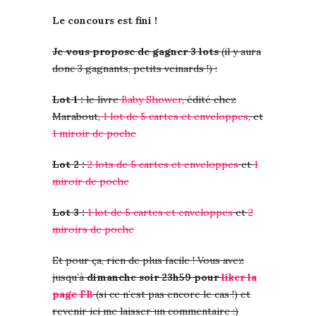
Le concours est fini !
Je vous propose de gagner 3 lots
(il y aura
donc 3 gagnants, petits veinards !) :
Lot 1 :
le livre
Baby Shower
, édité chez
Marabout,
1 lot de 5 cartes et enveloppes
, et
1 miroir de poche
Lot 2 :
2 lots de 5 cartes et enveloppes
et
1
miroir de poche
Lot 3 :
1 lot de 5 cartes et enveloppes
et
2
miroirs de poche
Et pour ça, rien de plus facile ! Vous avez
jusqu’à
dimanche soir 23h59 pour
liker la
page FB
(si ce n’est pas encore le cas !) et
revenir ici me laisser un commentaire :)