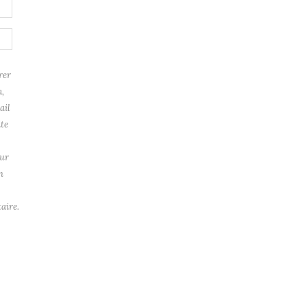
rer
,
ail
ite
ur
n
aire.