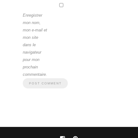
Enregistrer
mon nom,
mon e-mail et
mon site
dans le
navigateur
pour mon
prochain
commentaire.