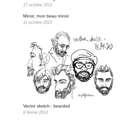
17 octobre 2012
Miroir, mon beau miroir
11 octobre 2013
Vector sketch : bearded
6 février 2014