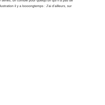
 séries, un comble pour quelqu’un qui n’a pas de
lustration il y a loooongtemps : J’ai d’ailleurs, sur