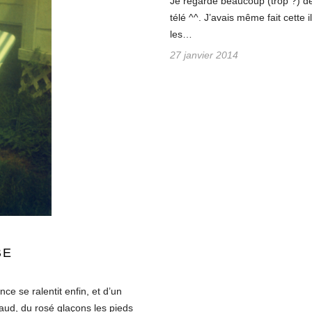
Je regarde beaucoup (trop ?) de
télé ^^. J’avais même fait cette il
les…
27 janvier 2014
BE
e se ralentit enfin, et d’un
haud, du rosé glaçons les pieds