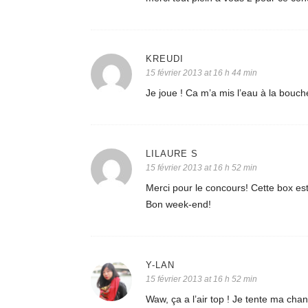
KREUDI
15 février 2013 at 16 h 44 min
Je joue ! Ca m’a mis l’eau à la bouc
LILAURE S
15 février 2013 at 16 h 52 min
Merci pour le concours! Cette box est
Bon week-end!
Y-LAN
15 février 2013 at 16 h 52 min
Waw, ça a l’air top ! Je tente ma chan