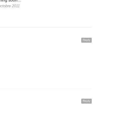
ming soon…
octobre 2011
Reply
Reply