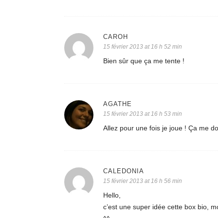
CAROH
15 février 2013 at 16 h 52 min
Bien sûr que ça me tente !
AGATHE
15 février 2013 at 16 h 53 min
Allez pour une fois je joue ! Ça me don
CALEDONIA
15 février 2013 at 16 h 56 min
Hello,
c’est une super idée cette box bio, 