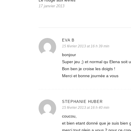
Le rouge aux lèvres
17 janvier 2013
EVA B
15 février 2013 at 16 h 39 min
bonjour
Super jeu ;) et normal qu Elena soit u
Bon ben je croise les doigts !
Merci et bonne journée a vous
STEPHANIE HUBER
15 février 2013 at 16 h 40 min
coucou,
et bien etant donné que je suis bien 
merci tout plein a vous 2 pour ce con