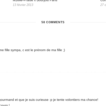
Mzelle-Fraise x Bourjois Paris
Co
13 février 2013
27 
58 COMMENTS
ne fille sympa, c est le prénom de ma fille ;)
gourmand et que je suis curieuse :p je tente volontiers ma chance!
cours !