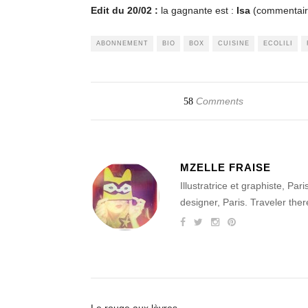
Edit du 20/02 :
la gagnante est :
Isa
(commentaire
ABONNEMENT
BIO
BOX
CUISINE
ECOLILI
Comments
58
MZELLE FRAISE
Illustratrice et graphiste, Par
designer, Paris. Traveler the