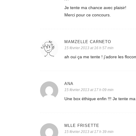
^^
Je tente ma chance avec plaisir!
Merci pour ce concours.
MAMZELLE CARNETO
15 février 2013 at 16 h 57 min
ah oui ça me tente ! j’adore les floco
ANA
15 février 2013 at 17 h 09 min
Une box éthique enfin !!! Je tente ma 
MLLE FRISETTE
15 février 2013 at 17 h 39 min