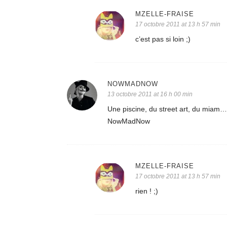
MZELLE-FRAISE
17 octobre 2011 at 13 h 57 min
c’est pas si loin ;)
NOWMADNOW
13 octobre 2011 at 16 h 00 min
Une piscine, du street art, du mi
NowMadNow
MZELLE-FRAISE
17 octobre 2011 at 13 h 57 min
rien ! ;)