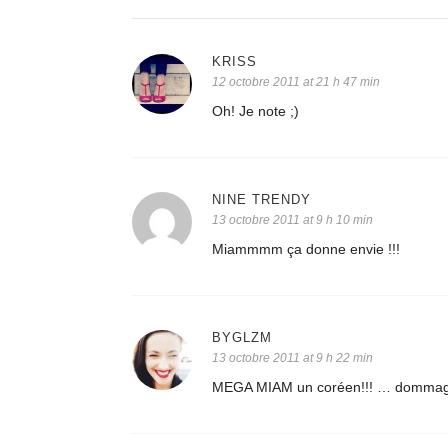
KRISS
12 octobre 2011 at 21 h 47 min
Oh! Je note ;)
NINE TRENDY
13 octobre 2011 at 9 h 10 min
Miammmm ça donne envie !!!
BYGLZM
13 octobre 2011 at 9 h 22 min
MEGA MIAM un coréen!!! … dommage qu’