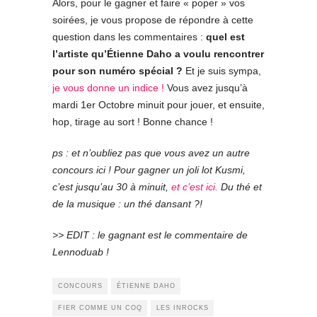
Alors, pour le gagner et faire « poper » vos
soirées, je vous propose de répondre à cette
question dans les commentaires :
quel est
l’artiste qu’Étienne Daho a voulu rencontrer
pour son numéro spécial ?
Et je suis sympa,
je vous donne un indice !
Vous avez jusqu’à
mardi 1er Octobre minuit pour jouer, et ensuite,
hop, tirage au sort ! Bonne chance !
ps : et n’oubliez pas que vous avez un autre
concours ici ! Pour gagner un joli lot Kusmi,
c’est jusqu’au 30 à minuit,
et c’est ici.
Du thé et
de la musique : un thé dansant ?!
>> EDIT : le gagnant est le commentaire de
Lennoduab !
CONCOURS
ÉTIENNE DAHO
FIER COMME UN COQ
LES INROCKS