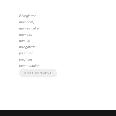
Enregistrer
mon nom,
mon e-mail et
mon site
dans le
navigateur
pour mon
prochain
commentaire.