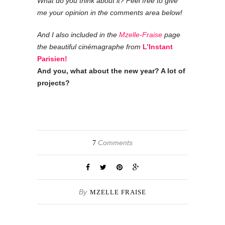
What do you think about it? Feel free to give
me your opinion in the comments area below!
And I also included in the
Mzelle-Fraise
page
the beautiful cinémagraphe from
L’Instant
Parisien!
And you, what about the new year? A lot of
projects?
Comments
7
By
MZELLE FRAISE