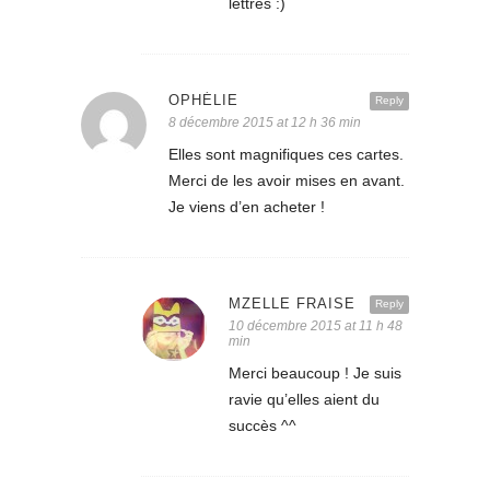
lettres :)
OPHÉLIE
Reply
8 décembre 2015 at 12 h 36 min
Elles sont magnifiques ces cartes.
Merci de les avoir mises en avant.
Je viens d’en acheter !
MZELLE FRAISE
Reply
10 décembre 2015 at 11 h 48
min
Merci beaucoup ! Je suis
ravie qu’elles aient du
succès ^^