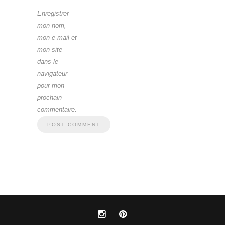
Enregistrer
mon nom,
mon e-mail et
mon site
dans le
navigateur
pour mon
prochain
commentaire.